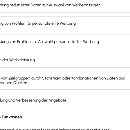
t, das du liebst. Nicht wegen der Buchhaltung. Wir sorgen 
ragt.
tig.
chnen.