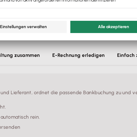
ür dein Business.
bst. Du machst dein Ding. Wir kümmern uns um Steuern, Rec
altung zusammen
E-Rechnung erledigen
Einfach
g und Lieferant, ordnet die passende Bankbuchung zu und v
ht.
automatisch rein.
ersenden