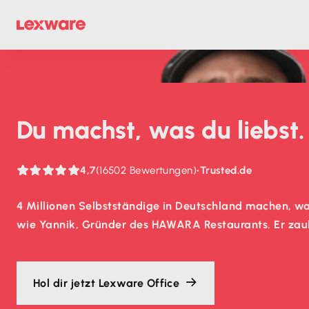
Du machst, was du liebst
4,7
(16502 Bewertungen)
•
Trusted.de
4 Millionen Selbstständige in Deutschland machen, wa
wie Yannik, Gründer des HAWARA Restaurants. Er zaub
Hol dir jetzt Lexware Office