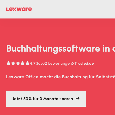
Buch­haltungs­soft­ware in
4,7
(16502 Bewertungen)
•
Trusted.de
Lexware Office macht die Buchhaltung für Selbststä
Jetzt 50% für 3 Monate sparen