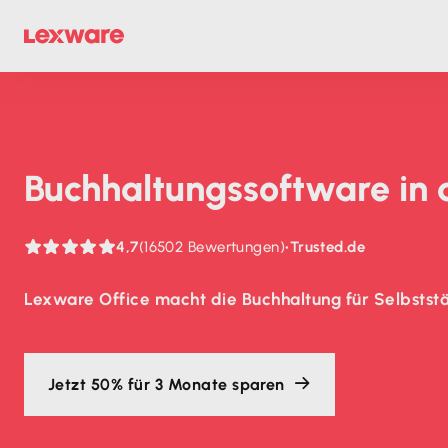
Buch­haltungs­soft­ware in
4,7
(16502 Bewertungen)
•
Trusted.de
Lexware Office macht die Buchhaltung für Selbststä
Jetzt 50% für 3 Monate sparen