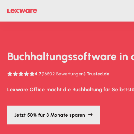
Buch­haltungs­soft­ware in
4,7
(16502 Bewertungen)
•
Trusted.de
Lexware Office macht die Buchhaltung für Selbststä
Jetzt 50% für 3 Monate sparen