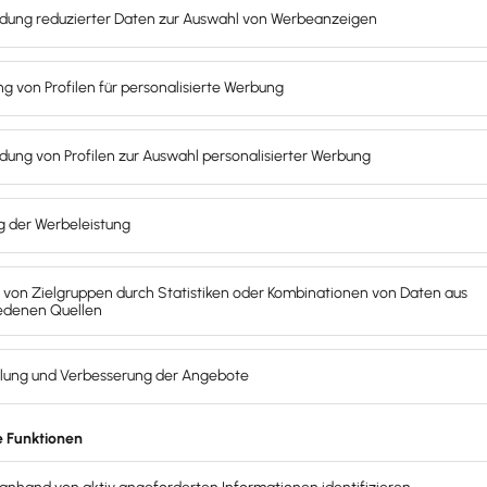
L
ffice alle Personalkosten automatisch in meiner Buchhaltung. So h
geber vorgeschriebenen Dokumente für meine Mitarbeiter und mich a
ch unterstützte Betriebsprüfung (euBP) erleichtert den Export von 
Rentenversicherung. Diese verlaufen so schneller und effizienter, v
L
ne Zusammenfassung aller Monatsabrechnungen für Löhne und Gehälte
ere ich bequem rechtskonform im elektronischen GoBD Langzeitbele
L