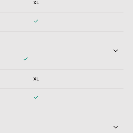
XL
lick mit der Lexware Mobile App. Lexware Office verbucht und
XL