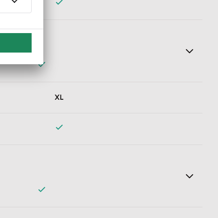
wendigen Informationen automatisch und erstellt einen
XL
s wann Geld überweisen muss. So verpasse ich nie wieder