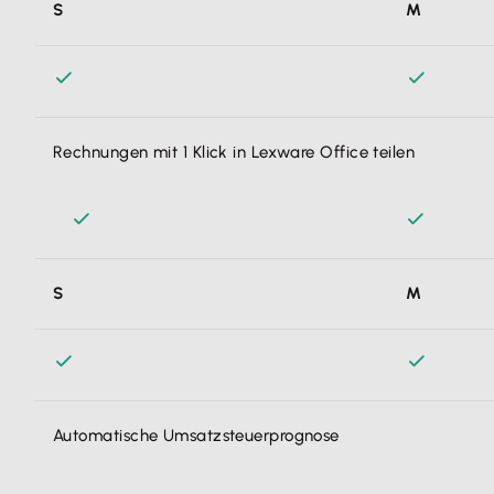
S
M
Zahlungsfristen.
Rechnungen mit 1 Klick in Lexware Office teilen
Rechnungen aus E-Mails teile ich direkt aus meinem Mail-P
S
M
archiviert die Rechnungen dann automatisch – das ist genau
Automatische Umsatzsteuerprognose