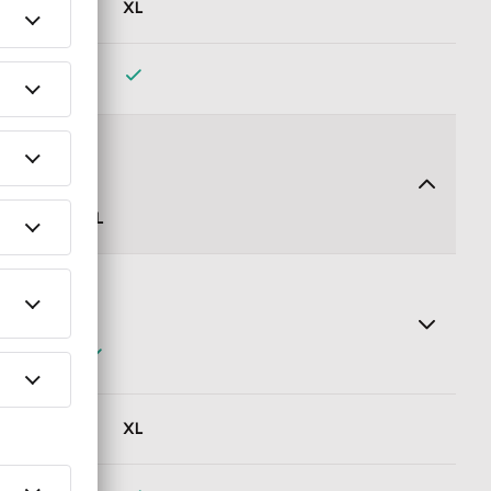
XL
aben mein Steuerberater und ich sämtliche Personalkosten
ls Arbeitgeber ordnungsgemäß. So bin ich auch bei einer
Daten aus dem Lohnabrechnungsprogramm im Falle einer einer
or allem da die Verschiebung von Papierbergen entfällt.
XL
r.
garchiv von Lexware Office. Nur das schützt mich vor
XL