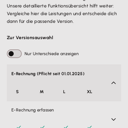
12,90 €
6,45 €
Unsere detaillierte Funktionsübersicht hilft weiter: 
Erst Version auswählen
Vergleiche hier die Leistungen und entscheide dich 
dann für die passende Version.
Zur Versionsauswahl
Weiter ohne Lohn & Gehalt
Nur Unterschiede anzeigen
Alle Preise pro Monat, zzgl. MwSt. Monatlich
kündbar.
Rabattlaufzeit 3 Monate
E-Rechnung (Pflicht seit 01.01.2025)
Alle Funktionen von Lohn & Gehalt
S
M
L
XL
anzeigen
E-Rechnung erfassen
Mitarbeiterdatenverarbeitung
Endlich habe ich alle Mitarbeiterinformationen