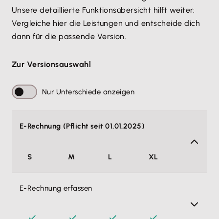
12,90 €
0,00 €
Unsere detaillierte Funktionsübersicht hilft weiter: 
Erst Version auswählen
Vergleiche hier die Leistungen und entscheide dich 
dann für die passende Version.
Zur Versionsauswahl
Weiter ohne Lohn & Gehalt
Nur Unterschiede anzeigen
Alle Preise pro Monat, zzgl. MwSt. Monatlich
kündbar.
Rabattlaufzeit 6 Monate
E-Rechnung (Pflicht seit 01.01.2025)
Alle Funktionen von Lohn & Gehalt
S
M
L
XL
anzeigen
E-Rechnung erfassen
Mitarbeiterdatenverarbeitung
Endlich habe ich alle Mitarbeiterinformationen