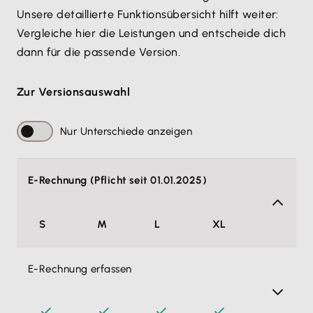
12,90 €
6,45 €
Unsere detaillierte Funktionsübersicht hilft weiter: 
Erst Version auswählen
Vergleiche hier die Leistungen und entscheide dich 
dann für die passende Version.
Zur Versionsauswahl
Weiter ohne Lohn & Gehalt
Nur Unterschiede anzeigen
Alle Preise pro Monat, zzgl. MwSt. Monatlich
kündbar.
Rabattlaufzeit 6 Monate
E-Rechnung (Pflicht seit 01.01.2025)
Alle Funktionen von Lohn & Gehalt
S
M
L
XL
anzeigen
E-Rechnung erfassen
Mitarbeiterdatenverarbeitung
Endlich habe ich alle Mitarbeiterinformationen