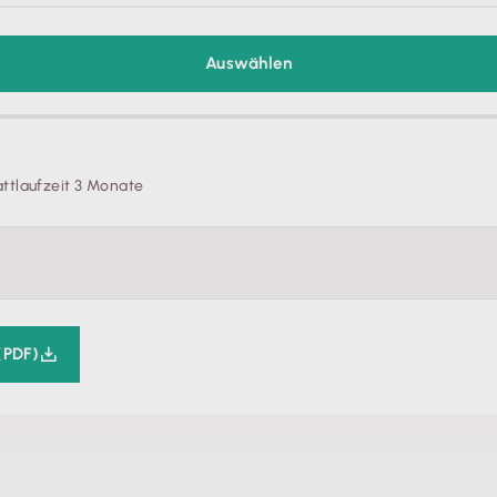
Auswählen
ttlaufzeit 3 Monate
(PDF)
 Ort und jederzeit im Zugriff. Ändern sich Mitarbeiterdaten, berücks
***
rechnungs-Assistent führt in 3 einfachen Schritten zur fertigen Loh
meldungen