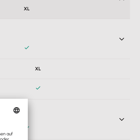
XL
Am beliebtesten
lichen Vorgaben.
XL