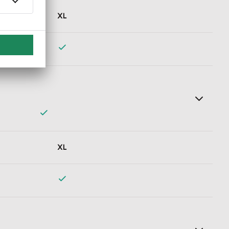
s wann Geld überweisen muss. So verpasse ich nie wieder
XL
lick mit der Lexware Mobile App. Lexware Office verbucht und
XL