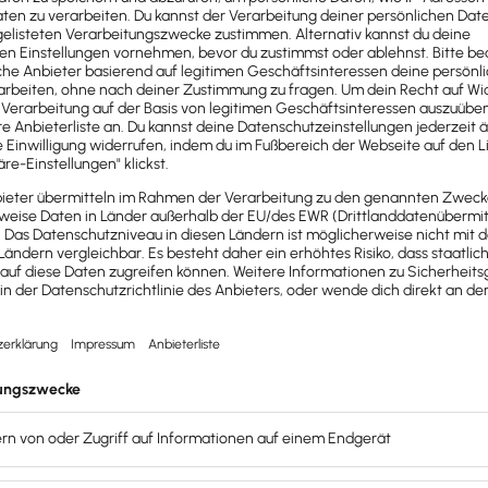
atz (Formate: ZUGFeRD und XRechnungen) erstellen und übermitteln. 
Hinzufügen
L
ttlaufzeit 3 Monate
L
ere ich bequem rechtskonform im elektronischen GoBD Langzeitbele
L