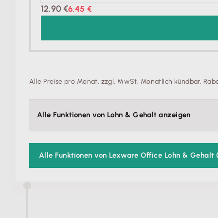
12,90 €
6,45 €
Alle Preise pro Monat, zzgl. MwSt. Monatlich kündbar.
Raba
Alle Funktionen von Lohn & Gehalt anzeigen
Mitarbeiterdatenverarbeitung
Alle Funktionen von Lexware Office Lohn & Gehalt 
Endlich habe ich alle Mitarbeiterinformationen an einem
Abrechnung aller Mitarbeitertypen** und Entgeltarten
Lohn- oder Gehaltsabrechnung.
In wenigen Minuten
100% rechtssicher
abrechnen: Der Ab
Automatische Erstellung & Versand der SV-/Steuer
die Daten eingeben – den Rest erledigt Lexware Office.