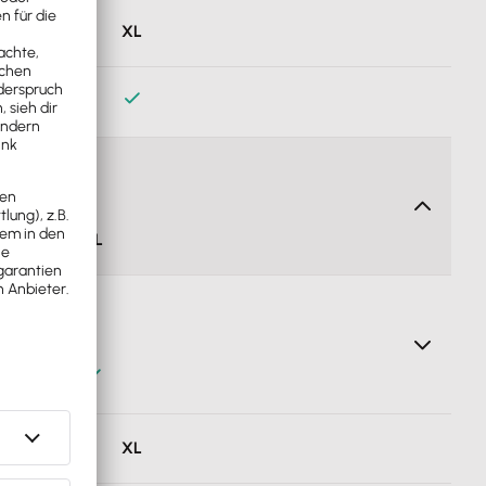
Damit erfüllst du die seit 01.01.2025 geltenden gesetzlichen
XL
XL
garchiv von Lexware Office. Nur das schützt mich vor
XL