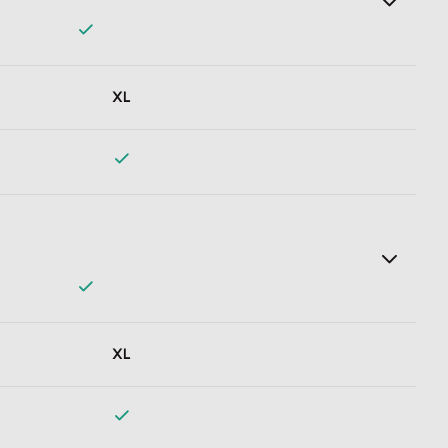
n dort zurückbekomme. Keine bösen Überraschungen mehr.
XL
und Daten automatisch austauschen. Schluss mit
XL