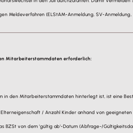
onatswechsel in den Juli durchzuführen. Damit vermeiden 
sherigen Meldeverfahren (ELStAM-Anmeldung, SV-Anmeldung,
en Mitarbeiterstammdaten erforderlich:
in den Mitarbeiterstammdaten hinterlegt ist, ist eine Best
ie Elterneigenschaft / Anzahl Kinder anhand von geeignet
s BZSt von dem 'gültig ab'-Datum (Abfrage-/Gültigkeitsdat