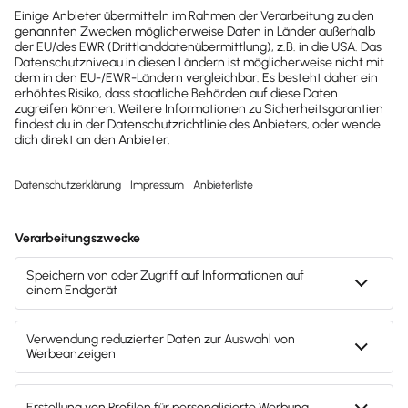
Möchtest du zukünftig
wichtige News zu
Gesetzesänderungen,
hilfreiche Praxis-Tipps und
kostenlose Tools für
Unternehmen erhalten?
Dann abonniere unseren
Newsletter.
Jetzt anmelden
Mach's dir leicht und gib deinem Business den
entscheidenden Push – mit unserer Software für