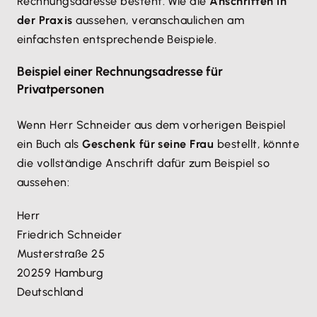
Rechnungsadresse besteht. Wie die
Anschriften in
Postleitzahl
der Praxis
aussehen, veranschaulichen am
Name der Firma
Ort
einfachsten entsprechende Beispiele.
Rechtsform des Unternehmens
Wenn Ware in einem anderen Land bestellt wird,
Straße
Beispiel einer Rechnungsadresse für
muss darüber hinaus auch noch die
Bezeichnung
Privatpersonen
Hausnummer
des eigenen Landes
angegeben werden.
Postleitzahl
Wenn Herr Schneider aus dem vorherigen Beispiel
Ort
ein Buch als
Geschenk für seine Frau
bestellt, könnte
die vollständige Anschrift dafür zum Beispiel so
Damit die bestellten Waren auch dort landen, wo sie
aussehen:
im Unternehmen hinsollen, ist es ratsam, zusätzlich
auch noch die
Bezeichnung der betroffenen
Herr
Abteilung
und/oder den Namen einer bestimmten
Friedrich Schneider
Person anzuführen.
Musterstraße 25
20259 Hamburg
Wie auch bei der Privatrechnung sollte bei
Deutschland
Auslandsrechnungen auch das Land eingegeben