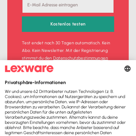
Kostenlos testen
Test endet nach 30 Tagen automatisch. Kein
Abo. Kein Newsletter. Mit der Registrierung
stimmst du den
Datenschutz­bestimmungen
und den
AGB
zu.
Sofort
50%
sparen
Newsletter