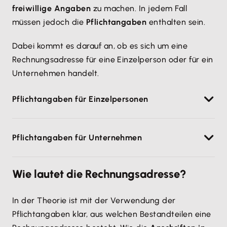
freiwillige Angaben
zu machen. In jedem Fall
müssen jedoch die
Pflichtangaben
enthalten sein.
Dabei kommt es darauf an, ob es sich um eine
Rechnungsadresse für eine Einzelperson oder für ein
Unternehmen handelt.
Pflichtangaben für Einzelpersonen
Einzelpersonen müssen bei der Rechnungsadresse
Pflichtangaben für Unternehmen
zumindest folgende Angaben machen:
Vorname
Wenn
Produkte oder Dienstleistungen für
Wie lautet die Rechnungsadresse?
unternehmerische Zwecke
bestellt werden, fallen
Nachname
die Pflichtangaben etwas anders aus. In diesem Fall
Straße
In der Theorie ist mit der Verwendung der
müssen zumindest die folgenden Angaben gemacht
Hausnummer
Pflichtangaben klar, aus welchen Bestandteilen eine
werden: