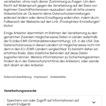
Brandheiße
News direkt in
dein Postfach
Möchtest du zukünftig
wichtige News zu
Gesetzesänderungen,
hilfreiche Praxis-Tipps und
kostenlose Tools für
Unternehmen erhalten?
Dann abonniere unseren
Newsletter.
Jetzt anmelden