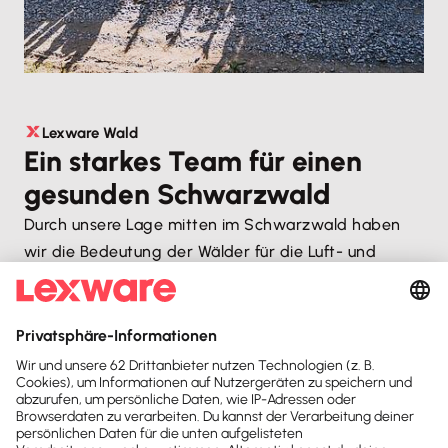
Lexware Wald
Ein starkes Team für einen
gesunden Schwarzwald
Durch unsere Lage mitten im Schwarzwald haben
wir die Bedeutung der Wälder für die Luft- und
Lebensqualität und für unser Klima direkt vor Augen.
Das Lexware Team will einen tatkräftigen Beitrag
leisten für einen gesunden Wald in der Region. In
Zusammenarbeit mit der Organisation für
nachhaltige Aufforstung myreforest pflanzen wir in
den nächsten Jahren einen Mischwald, der den
klimatischen Bedingungen der Zukunft standhält