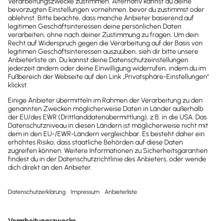
und dadurch CO2 bindet, unser Grundwasser sichert
und Biodiversität fördert.
Mehr erfahren
Tell Your Story
Menschen, die groß träumen
und das Richtige machen
Mit unserer Inititative „
Tell Your Story
“ machen wir
bei Lexware inspirierende Geschichten sichtbar, die
zeigen, dass man als Unternehmen eine bessere
Welt gestalten kann. So viele Selbstständige zeigen:
Nachhaltig wirtschaften geht. Und das Schöne
daran: Es werden täglich mehr, die nicht nur reden,
sondern wirklich etwas tun.