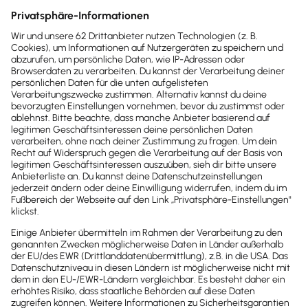
Erweiterungen entdecken
Mach dir
Selbstständigkeit
einfach
Rechnungen, Buchhaltung, Steuern:
Lexware übernimmt das für dich.
Automatisiert, rechtssicher, einfach.
Damit du dich auf das konzentrierst,
wofür du dich selbstständig gemacht
hast.
Perfekt für Selbstständige, 
Gründer und kleine Teams.
Preise ansehen