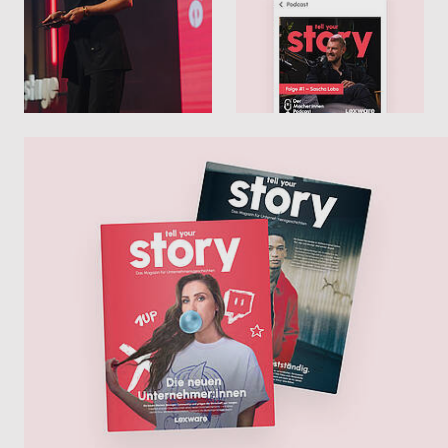
umstellen
Alles digital an einem Ort
Weniger Aufwand im laufenden Betrieb
Schneller Rückfragen klären
Mehr zu E-Rechnungen
Weniger Abstimmung, mehr Überblick
Mehr zur Zusammenarbeit mit dem
Steuerberater