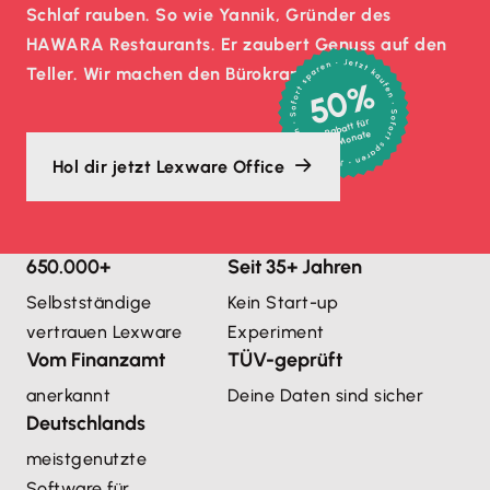
Schlaf rauben. So wie Yannik, Gründer des
HAWARA Restaurants. Er zaubert Genuss auf den
Teller. Wir machen den Bürokram.
50%
Rabatt für
3 Monate
Hol dir jetzt Lexware Office
650.000+
Seit 35+ Jahren
Selbstständige
Kein Start-up
vertrauen Lexware
Experiment
Vom Finanzamt
TÜV-geprüft
anerkannt
Deine Daten sind sicher
Deutschlands
meistgenutzte 
Software für 