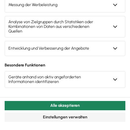
Lexware Office Lohn ist auch
für
Einsteiger sehr zu empfehlen
. Perfekt
durchdachte Software, tolle Usability
und User Experience. Gute Einführung in
alle Themen, Orientierung durch
Checklisten und wirklich eine
Erleichterung. Kann ich nur jedem
empfehlen, der Lust hat Gehälter selber
abzurechnen.