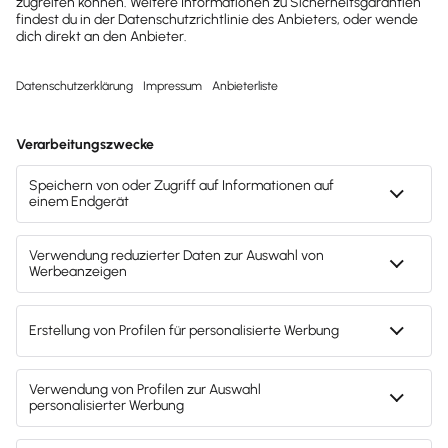
kleine Unternehmen. Da dieses Produkt
eine Online Lösung ist, können wir damit
überall online die Löhne vorbereiten
und
natürlich auch abschließen und per PDF
versenden.
Andrea Erdmann
Geschäftsführerin bei Personalberatung
Erdmann