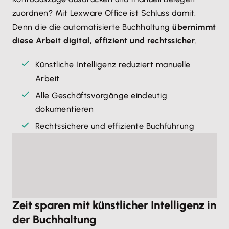
zuordnen? Mit Lexware Office ist Schluss damit.
Mit jeder Einnahme kannst du automatisch
Denn die die automatisierte Buchhaltung
übernimmt
Rücklagen auf einem Unterkonto deines Lexware
diese Arbeit digital, effizient und rechtssicher
.
Geschäftskontos bilden.
Einfach einen prozentualen
Anteil festlegen
– und schon bist du für die nächste
Künstliche Intelligenz reduziert manuelle
Steuerzahlung, eine Reparatur oder Investition
Arbeit
bestens vorbereitet.
Alle Geschäftsvorgänge eindeutig
dokumentieren
Rechtssichere und effiziente Buchführung
Zeit sparen mit künstlicher Intelligenz in
der Buchhaltung