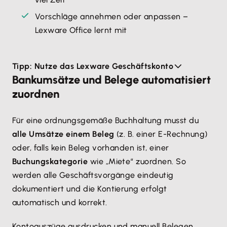
Vorschläge annehmen oder anpassen –
Lexware Office lernt mit
Buchhaltung vereinfachen mit dem Lexware
Tipp: Nutze das Lexware Geschäftskonto
Geschäftskonto
Bankumsätze und Belege automatisiert
Mit dem
Lexware Geschäftskonto
verschmilzt deine
zuordnen
Buchhaltung direkt mit deinem Bankkonto. Dank
automatischem Zahlungsabgleich werden
alle
Für eine ordnungsgemäße Buchhaltung musst du
Bewegungen in Echtzeit synchronisiert
– dein
alle Umsätze einem Beleg
(z. B. einer E-Rechnung)
Kontostand ist jederzeit aktuell in der Buchhaltung
oder, falls kein Beleg vorhanden ist, einer
abrufbar. Nach jeder Zahlung wird der Beleg sofort
Buchungskategorie
wie „Miete“ zuordnen. So
automatisch verknüpft. Das Ergebnis: eine
werden alle Geschäftsvorgänge eindeutig
automatisierte Buchhaltung, die deinen Aufwand auf
dokumentiert und die Kontierung erfolgt
ein Minimum reduziert.
automatisch und korrekt.
Automatische Rücklagenbildung möglich
Kontoauszüge ausdrucken und manuell Belegen