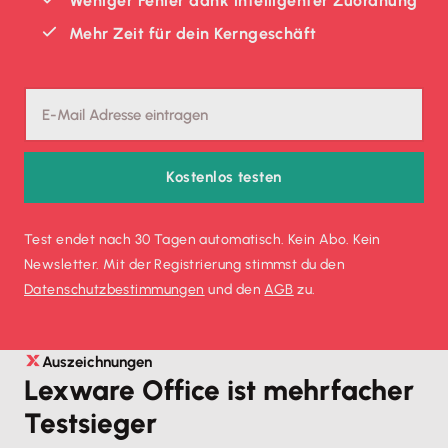
Weniger Fehler dank intelligenter Zuordnung
Mehr Zeit für dein Kerngeschäft
Kostenlos testen
Test endet nach 30 Tagen automatisch. Kein Abo. Kein
Newsletter. Mit der Registrierung stimmst du den
Datenschutz­bestimmungen
und den
AGB
zu.
Auszeichnungen
Lexware Office ist mehrfacher
Testsieger