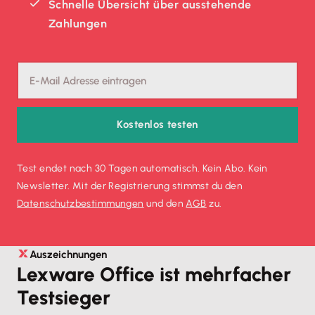
Schnelle Übersicht über ausstehende
Zahlungen
Kostenlos testen
Test endet nach 30 Tagen automatisch. Kein Abo. Kein
Newsletter. Mit der Registrierung stimmst du den
Datenschutz­bestimmungen
und den
AGB
zu.
Auszeichnungen
Lexware Office ist mehrfacher
Testsieger