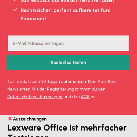
Jahresabschluss einfach herunterladen
Rechtssicher: perfekt aufbereitet fürs
Finanzamt
Kostenlos testen
Test endet nach 30 Tagen automatisch. Kein Abo. Kein
Newsletter. Mit der Registrierung stimmst du den
Datenschutz­bestimmungen
und den
AGB
zu.
Auszeichnungen
Lexware Office ist mehrfacher