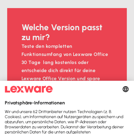
Welche Version passt
zu mir?
Teste den kompletten 
Funktionsumfang von Lexware Office 
30 Tage  lang kostenlos oder  
entscheide dich direkt für deine 
Lexware Office Version und spare 
beim sofortigen Kauf mit unserem 
Aktionsrabatt.
Einfache Bedienung ohne 
Buchhaltungskenntnisse
Endlich Ordnung in Rechnungen, 