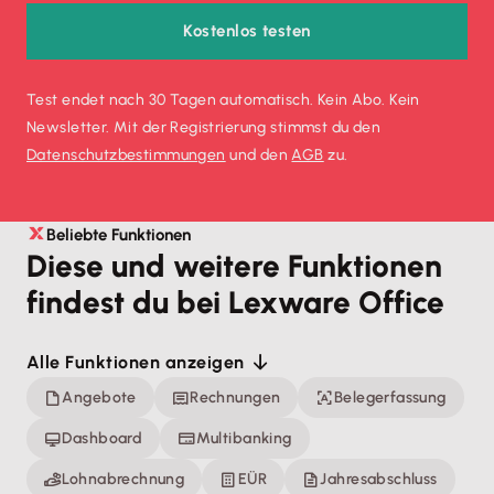
Kostenlos testen
Test endet nach 30 Tagen automatisch. Kein Abo. Kein
Newsletter. Mit der Registrierung stimmst du den
Datenschutz­bestimmungen
und den
AGB
zu.
Beliebte Funktionen
Diese und weitere Funktionen
findest du bei Lexware Office
Alle Funktionen anzeigen
Angebote
Rechnungen
Belegerfassung
Dashboard
Multibanking
Lohnabrechnung
EÜR
Jahresabschluss