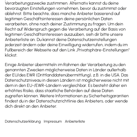
Belegen & Banking
Zeit sparen mit Automatisierter 
Buchhaltung
Mobil arbeiten per Web, App & 
unterwegs
Ideal für Selbstständige, 
Unternehmer, Handwerker, 
Freelancer
Preise & Versionen ansehen
Kostenlos testen