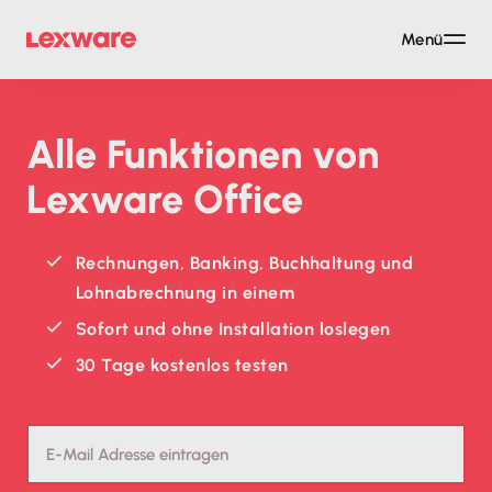
Menü
Alle Funktionen von
Lexware Office
Rechnungen, Banking, Buchhaltung und
Lohnabrechnung in einem
Sofort und ohne Installation loslegen
30 Tage kostenlos testen