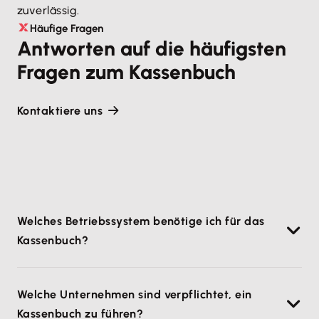
zuverlässig.
Häufige Fragen
Antworten auf die häufigsten
Fragen zum Kassenbuch
Kontaktiere uns
Welches Betriebssystem benötige ich für das
Kassenbuch?
Du benötigst ein
Kassenbuch für Mac
oder ein
Welche Unternehmen sind verpflichtet, ein
anderes Betriebssystem? Mit
Lexware Office
kein
Kassenbuch zu führen?
Problem! Unsere Lösung kannst du unabhängig von