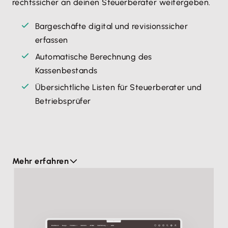
rechtssicher an deinen Steuerberater weitergeben.
Bargeschäfte digital und revisionssicher
erfassen
Automatische Berechnung des
Kassenbestands
Übersichtliche Listen für Steuerberater und
Betriebsprüfer
Mehr erfahren
Elektronisches Kassenbuch zu führen, verhindert
Unterschlagungen
Das digitale Kassenbuch findet dort seinen Einsatz,
wo jemand häufig Bareinnahmen kassiert oder