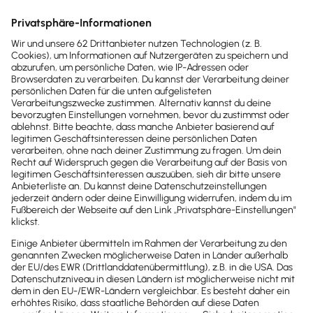
Angebote
Umsatz­steuer­voranmeldung
Lohnabrechnung