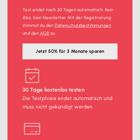
Zwecke oder Planungen ausgewertet werden
Test endet nach 30 Tagen automatisch. Kein
Abo. Kein Newsletter. Mit der Registrierung
Lexware Office stellt sicher, dass das elektronische
stimmst du den
Datenschutz­bestimmungen
Kassenbuch rechtskonform funktioniert
und vom
und den
AGB
zu.
Finanzamt als Beleg anerkannt
ist. Das
GoBD-
konforme
, elektronische Kassenbuch-Programm
Jetzt 50% für 3 Monate sparen
speichert alle Daten unveränderbar, kennzeichnet
Änderungen und ermöglicht es dir, die Daten im
Handumdrehen auszulesen und maschinell
auszuwerten. Zudem kümmert sich Lexware Office
um die
Datensicherung
und
garantiert dir als
30 Tage kostenlos testen
Anwender
die
10-jährige Aufbewahrungspflicht
.
Die Testphase endet automatisch und
muss nicht gekündigt werden.
Jetzt kostenlos testen