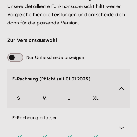
12,90 €
6,45 €
Unsere detaillierte Funktionsübersicht hilft weiter: 
Erst Version auswählen
Vergleiche hier die Leistungen und entscheide dich 
dann für die passende Version.
Zur Versionsauswahl
Weiter ohne Lohn & Gehalt
Nur Unterschiede anzeigen
Alle Preise pro Monat, zzgl. MwSt. Monatlich
kündbar.
Rabattlaufzeit 3 Monate
E-Rechnung (Pflicht seit 01.01.2025)
Alle Funktionen von Lohn & Gehalt
S
M
L
XL
anzeigen
E-Rechnung erfassen
Mitarbeiterdatenverarbeitung
Endlich habe ich alle Mitarbeiterinformationen