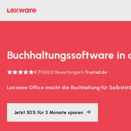
Buch­haltungs­soft­ware in
4,7
(16502 Bewertungen)
•
Trusted.de
Lexware Office macht die Buchhaltung für Selbststä
Jetzt 50% für 3 Monate sparen