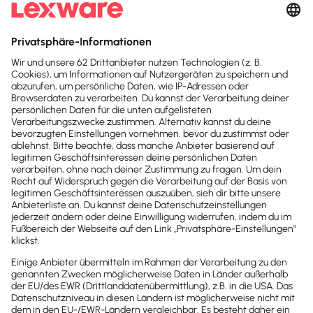
Der Supportbereich von Lexware Office bietet 
eine umfassende Sammlung an Hilfsmitteln – 
von 
Erklärvideos
 über 
Schritt-für-Schritt-
Anleitungen
 bis hin zu 
FAQs
 – damit du deine 
Buchhaltungssoftware 
effizient nutzen
 und 
gängige Fragen 
selbstständig lösen
 kannst.
Antworten & Tipps zu häufigen Fragen