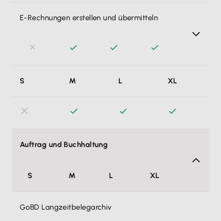
E-Rechnungen erstellen und übermitteln
E-Rechnungen gemäß EN 16931 in einem strukturierten
S
M
L
XL
Datensatz (Formate: ZUGFeRD und XRechnungen)
erstellen und übermitteln. Damit erfüllst du die seit
01.01.2025 geltenden gesetzlichen Vorgaben.
Auftrag und Buchhaltung
S
M
L
XL
GoBD Langzeitbelegarchiv