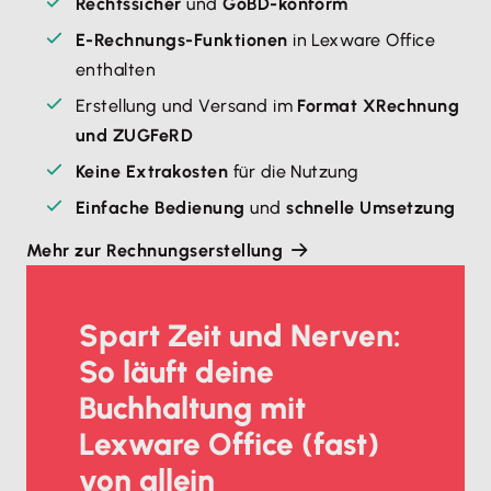
Rechtssicher
und
GoBD-konform
E-Rechnungs-Funktionen
in Lexware Office
enthalten
Erstellung und Versand im
Format XRechnung
und ZUGFeRD
Keine Extrakosten
für die Nutzung
Einfache Bedienung
und
schnelle Umsetzung
Mehr zur Rechnungserstellung
Spart Zeit und Nerven:
So läuft deine
Buchhaltung mit
Lexware Office (fast)
von allein