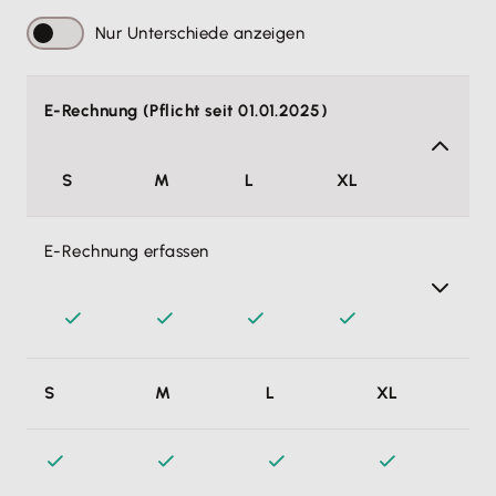
Nur Unterschiede anzeigen
E-Rechnung (Pflicht seit 01.01.2025)
S
M
L
XL
E-Rechnung erfassen
E-Rechnungen gemäß EN 1693l in einem strukturierten
S
M
L
XL
Datensatz erfassen. Damit erfüllst du die seit 01.01.2025
geltenden gesetzlichen Vorgaben.