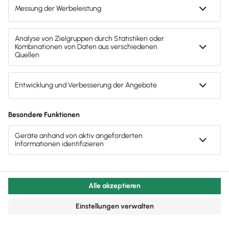
13.134 Bewertungen
Trusted.de
4,7
8.720 Bewertungen
App Store
4,7
4.450 Bewertungen
Play Store
Kostenlos testen