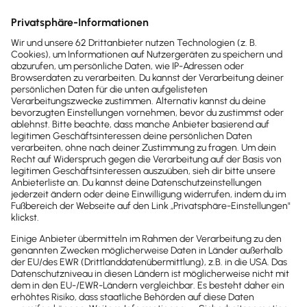
Daniel Pellegrini
Musiker, Drummer und Musiklehrer
Seit ich Lexware Office benutze, habe
ich
viel mehr Überblick über die
Finanzen und die Buchhaltung
lässt sich
quasi nebenbei machen. Die
automatisierten Rechnungen haben mir
schon viel Zeit und Stress gespart. Es ist
super praktisch, wenn mein