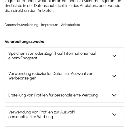
Steuerberater „Echtzeitzugriff“ auf
meine Buchhaltung hat.
Mehr als Worte: top
Bewertungen auf allen
Kanälen
4,2
2.344 Bewertungen
eKomi
4,7