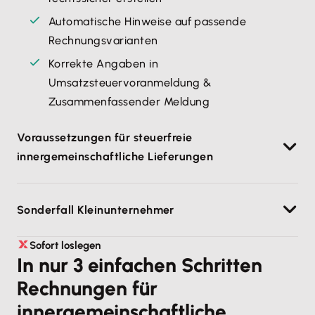
Automatische Hinweise auf passende
Rechnungsvarianten
Korrekte Angaben in
Umsatzsteuervoranmeldung &
Zusammenfassender Meldung
Voraussetzungen für steuerfreie
innergemeinschaftliche Lieferungen
Damit eine innergemeinschaftliche Lieferung
Sonderfall Kleinunternehmer
steuerfrei ist, müssen
bestimmte Bedingungen
erfüllt sein
:
Normalerweise musst du
Sofort loslegen
als Kleinunternehmer
nach
In nur 3 einfachen Schritten
Der Gegenstand muss nachweislich i
n einem
§ 19 Umsatzsteuergesetz weder
anderen EU-Mitgliedstaat angekommen
sein.
Rechnungen für
Umsatzsteuervoranmeldungen abgeben noch
Der Nachweis erfolgt über die
Umsatzsteuer an das Finanzamt abführen. Eine
innergemeinschaftliche