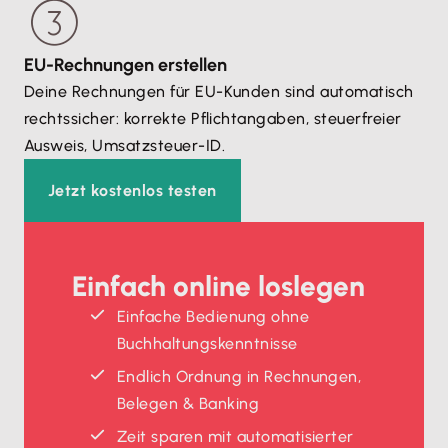
ist, dass die Umsatzsteuer für
innergemeinschaftliche Lieferungen korrekt
behandelt wurde. Mit Lexware Office bist du
auf der
EU-Rechnungen erstellen
sicheren Seite
, weil die Software alle
Deine Rechnungen für EU-Kunden sind automatisch
Sonderregelungen korrekt berücksichtigt.
rechtssicher: korrekte Pflichtangaben, steuerfreier
Ausweis, Umsatzsteuer-ID.
Jetzt kostenlos testen
Einfach online loslegen
Einfache Bedienung ohne
Buchhaltungskenntnisse
Endlich Ordnung in Rechnungen,
Belegen & Banking
Zeit sparen mit automatisierter