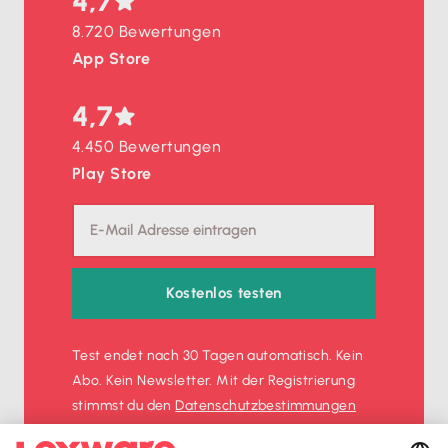
4,7
8.720 Bewertungen
App Store
4,7
4.450 Bewertungen
Play Store
Kostenlos testen
Test endet nach 30 Tagen automatisch. Kein
Abo. Kein Newsletter. Mit der Registrierung
stimmst du den
Datenschutz­bestimmungen
und den
AGB
zu.