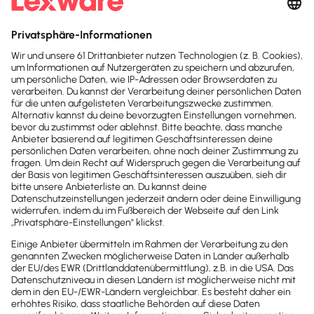
Sofort sparen
Zertifikate
Deine Daten sind in sicheren
Händen
Die
Buchhaltungssoftware
von Lexware Office
verlässt sich nicht nur auf die üblichen
Sicherheitskonzepte, sondern erreicht bei der
Datensicherheit ein Niveau, welches du sonst nur
von Banken gewohnt bist. Das bestätigt auch der
TÜV.