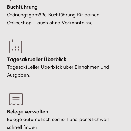
Verlustrechnung für den Jahresabschluss. Dank
Buchführung
freiem Zugang für Steuerberater
kannst du deine
Ordnungsgemäße Buchführung für deinen
Vertrauensperson direkt ans Programm einbinden
.
Onlineshop – auch ohne Vorkenntnisse.
Besonders wenn dein Unternehmen wächst oder du
viele Zahlungen und Belege verwalten musst, lohnt
sich die Zusammenarbeit mit einem Steuerberater.
Tagesaktueller Überblick
Tagesaktueller Überblick über Einnahmen und
Ausgaben.
Belege verwalten
Belege automatisch sortiert und per Stichwort
schnell finden.