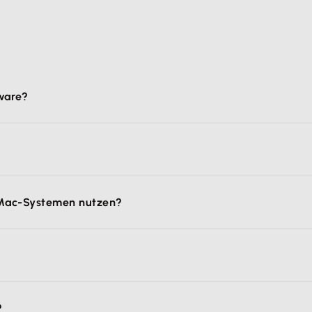
ware?
elbstständige, Freiberufliche, sowie kleine und mittelstä
edenen Branchen, wie z.B. Handwerk, Dienstleistungen, Im
hhaltung, Lohnabrechnung, Auftragswesen, Warenwirtschaft,
 Mac-Systemen nutzen?
exware.de
.
exware.de
.
indows-Systemen genutzt werden. Die Online-Lösungen Le
der Programme gerne weiter. Sie finden ihn unter
shop.lexwa
?