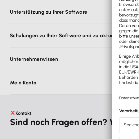
Sie sind auf der Suche nach einem zertifizierten Lexw
Unterstützung zu Ihrer Software
User Forum
: Sie möchten selbst auf Lösungssuch
Schulungen zu Ihrer Software und zu aktuellen Them
Telefonische technische und inhaltliche Unters
Regelmäßige Unterstützung
: Falls Sie regelmäß
Lexware Akademie
: Online-Produktschulungen z
Unternehmerwissen
Lexware Akademie
.
Inhouse-Schulungen
: Wenn Sie Ihre Mitarbeiter
Unternehmerplattform Wissen & Tipps
: Wertvol
Möglichkeiten
.
Mein Konto
Digitale Transformation
: Wir unterstützen Sie da
Lexware Newsletter
: Aktuelle Fachbeiträge, Tip
Haben Sie bereits ein persönliches Kundenkonto bei Le
Infos unter
mein-konto.lexware.de/
Kontakt
Sind noch Fragen offen? Wir sind