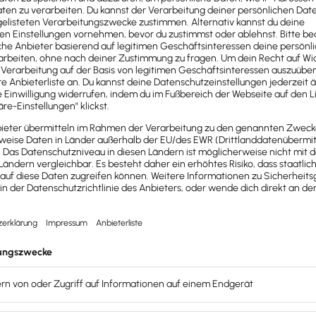
are Fachhändler? Dann informieren Sie sich unter
haendlers
e gehen? Fragen, Tipps und Tricks erhalten Sie unter:
forum
en
tützung
: Die Rufnummern zu Ihrer Software finden Sie unter
ig individuelle Hilfe wünschen, informieren Sie sich hier über
u den Funktionen Ihrer Software sowie Online-Fachschulung
innen und Mitarbeiter lieber vor Ort in Ihrem Unternehmen s
les Wissen und praktische Tools zur Steigerung Ihres Erfolgs
bei, Ihre
Unternehmensprozesse zu digitalisieren
.
ps & Tools bietet Ihnen unser
monatlicher Newsletter
.
xware? Dort können Sie Ihre Daten, Rechnungen, Bestellung
 gerne für Sie da.