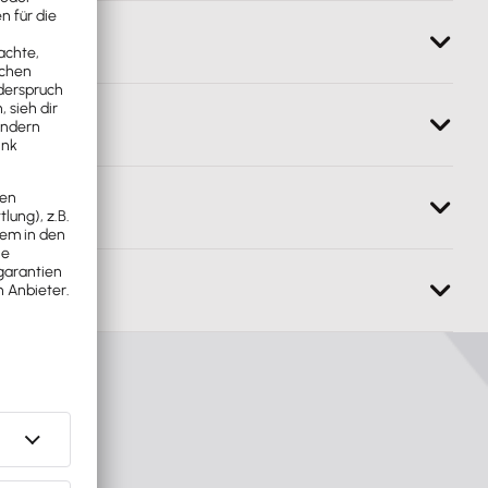
uche.haufe-lexware.com/haendlersuche/
.lexware.de
.
lexware.de/support/anwendungssupport
 unser
Support-Service-Paket
.
en zu aktuellen Business-Themen finden Sie bei der
chulen lassen möchten, finden Sie hier die
passenden
 finden Sie unter:
https://www.lexware.de/wissen
en und Ihre Zahlungsart selbst verwalten. Weitere