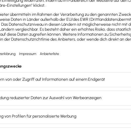
rers beurteilen
idungen bei Gesellschafter-Leitern.