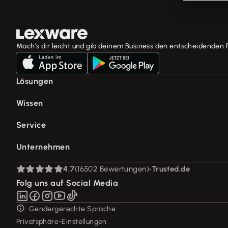
Mach's dir leicht und gib deinem Business den entscheidenden 
Lösungen
E-Rechnung Software
Wissen
Rechnungsprogramm
Fachwissen für Unternehmer
Service
Buchhaltungssoftware
Tools & mehr
Lohnprogramm
Support für Lexware Office
Unternehmen
Lexware Akademie
Geschäftskonto
System-Status
Tell Your Story
Branchenlösungen
Über Lexware
4,7
(16502 Bewertungen)
•
Trusted.de
Für Steuerberater
Das Lena Prinzip
Erweiterungen & Partner
Presse
Folg uns auf Social Media
Partner werden
Soziale Verantwortung
Affiliate-Partner werden
Karriere
Gendergerechte Sprache
Support für Desktop-Produkte
Privatsphäre-Einstellungen
Forum