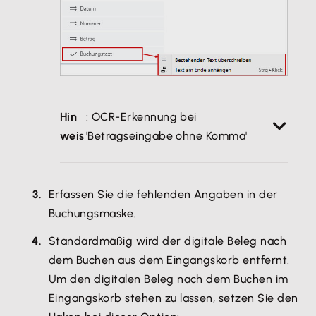
Hin
: OCR-Erkennung bei
weis
'Betragseingabe ohne Komma'
Falls Sie in den Optionen die
'Betragseingabe ohne Komma' aktiviert
Erfassen Sie die fehlenden Angaben in der
haben, beachten Sie folgende
Buchungsmaske.
Besonderheit: Die OCR-Erkennung erkennt
Standardmäßig wird der digitale Beleg nach
die Ziffern vor dem Komma als volle
dem Buchen aus dem Eingangskorb entfernt.
Zahl. Nachkommastellen werden
Um den digitalen Beleg nach dem Buchen im
aufgerundet oder abgerundet.
Eingangskorb stehen zu lassen, setzen Sie den
Beispiel: