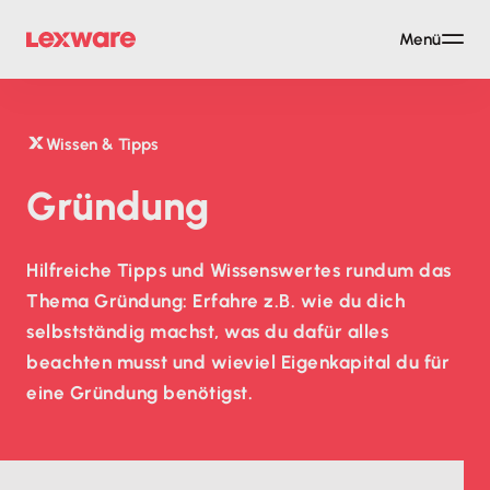
Menü
Wissen & Tipps
Gründung
Hilfreiche Tipps und Wissenswertes rundum das
Thema Gründung: Erfahre z.B. wie du dich
selbstständig machst, was du dafür alles
beachten musst und wieviel Eigenkapital du für
eine Gründung benötigst.