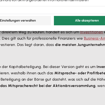
ns. Der Darlehensgeber erhält keine Zinsen, dafür ist er am
schafter ist der Darlehensgeber nicht an der Gesellschaft u
f direktem Weg zu kaufen, handelt es sich um
Investitionen
 Dies gilt auch für professionelle Finanziers wie
Business-An
nvestieren. Das liegt daran, dass
die meisten Jungunterneh
e
der Kapitalbeteiligung. Bei dieser Version geht es um
Inve
tieren, weshalb ihnen auch das
Mitsprache- oder Profitbete
eteiligung an der Börse gut dasteht, was sich auf die Höh
n das Mitspracherecht bei der Aktionärsversammlung
, wen