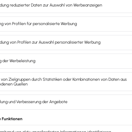
ss einer Firma einzusehen
. Gesellschafter einer offenen Be
h im Handelsregister nicht zu finden
. Zudem richtet sich 
e stillen Unternehmensbeteiligungen finden mit einer
Misch
jedoch nicht am Vermögen. Nach § 15 EstG ist der stille Be
chafter nicht nur am Gewinn des Unternehmens, sondern
auch
schafter
aktiv am Geschäft mitwirken kann und ein Mitunter
häftswert beteiligt ist. Wenn es sich um ein gewerbliches 
rzielt Einkünfte aus dem Gewerbebetrieb.