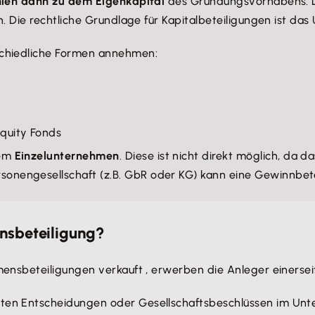
len dann zu dem Eigenkapital
des Gründungsvorhabens. Du
n. Die rechtliche Grundlage für Kapitalbeteiligungen ist d
schiedliche Formen annehmen:
Equity Fonds
nem
Einzelunternehmen
. Diese ist nicht direkt möglich, da 
rsonengesellschaft (z.B. GbR oder KG) kann eine Gewinnbet
nsbeteiligung?
sbeteiligungen verkauft , erwerben die Anleger einerseits
immten Entscheidungen oder Gesellschaftsbeschlüssen im U