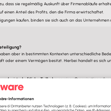
 zu, dass sie regelmäßig Auskunft über Firmenabläufe erhalt
 einen Anteil des Profits, den die Firma erwirtschaftet.
gungen kaufen, binden sie sich auch an das Unternehmen u
eteiligung?
haben aber in bestimmten Kontexten unterschiedliche Bed
haft oder einem Vermögen besitzt. Hierbei handelt es sich 
e und wirtschaftliche Teilhabe
an einer Organisation oder 
hten mit sich bringen.
 es?