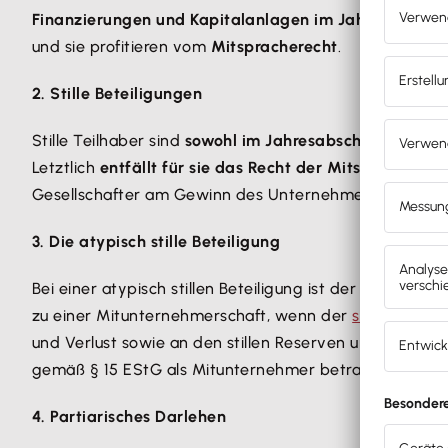
Finanzierungen und Kapitalanlagen im Jahresabschlu
und sie profitieren vom
Mitspracherecht
.
2. Stille Beteiligungen
Stille Teilhaber sind
sowohl im Jahresabschluss als auc
Letztlich
entfällt für sie das Recht der Mitsprache
. Di
Gesellschafter am Gewinn des Unternehmens beteiligt, 
3. Die atypisch stille Beteiligung
Bei einer atypisch stillen Beteiligung ist der Gesells
zu einer Mitunternehmerschaft, wenn der
stille Gesell
und Verlust sowie an den stillen Reserven und dem Gesc
gemäß § 15 EStG als Mitunternehmer betrachtet und e
4. Partiarisches Darlehen