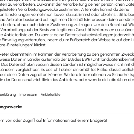
inzelunternehmen
s
ehmen oder jungen Start-up kann auf verschiedene Arten e
nen
,
die in das Eigenkapital
einer Gesellschaft fließen und
intragung wichtig ist. Außerdem besteht bei dieser Art der