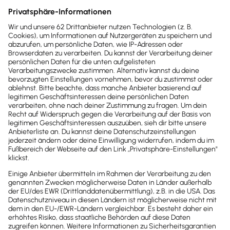
Erweiterungen entdecken
Mach dir
Selbstständigkeit
einfach
Rechnungen, Buchhaltung, Steuern:
Lexware übernimmt das für dich.
Automatisiert, rechtssicher, einfach.
Damit du dich auf das konzentrierst,
wofür du dich selbstständig gemacht
hast.
Perfekt für Selbstständige, 
Gründer und kleine Teams.
Preise ansehen