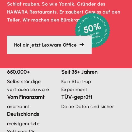
Schlaf rauben. So wie Yannik, Gründer des
HAWARA Restaurants. Er zaubert Genuss auf den
Teller. Wir machen den Bürokram.
50%
Rabatt für
3 Monate
Hol dir jetzt Lexware Office
650.000+
Seit 35+ Jahren
Selbstständige
Kein Start-up
vertrauen Lexware
Experiment
Vom Finanzamt
TÜV-geprüft
anerkannt
Deine Daten sind sicher
Deutschlands
meistgenutzte 
Software für 