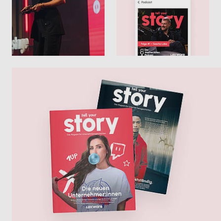
umstellen
Alles digital an einem Ort
Weniger Aufwand im laufenden Betrieb
Schneller Rückfragen klären
Mehr zu E-Rechnungen
Weniger Abstimmung, mehr Überblick
Mehr zur Zusammenarbeit mit dem
Steuerberater