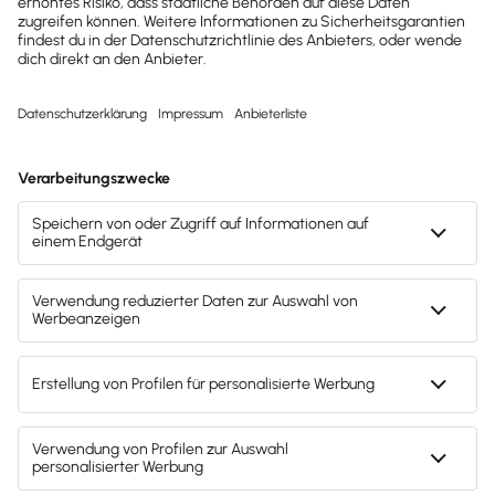
So gehts
In Lexware fehlzeiten oder Lexware
reisekosten in der Hauptnavigation auf
„Startseite“ klicken und dort die Kachel „Web-
Applikation Lexware myCenter“ auswählen.
Hinweis:
In Lexware lohn+gehalt pro im Menü
„Extras“ den Eintrag „Lexware myCenter“
Mach's dir leicht und gib deinem Business den
auswählen.
entscheidenden Push – mit unserer Software für
Den Eintrag „myCenter einrichten“ anklicken,
Buchhaltung & Lohn.
um den Schritt-für-Schritt-Assistenten zu
starten, der durch die Einrichtung führt.
Lösungen
Anschließend kann der Internetzugang