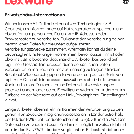
Zeugnisse)
Zusätzliche Sicherung
durch Kennwort-
Verschlüsselung der
Dokumente
Einrichtung
Einfache Einrichtung in der
Zentrale
Mit dem Schritt-für-Schritt-Assistenten ist das
Anlegen eines Internet-Zugangs zu Microsoft®
Azure, Zuordnung von Lizenzplätzen und Anlage
von Benutzern in wenigen Minuten abgeschlossen: