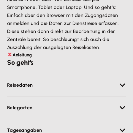
Smartphone, Tablet oder Laptop. Und so geht’s:
Einfach über den Browser mit den Zugangsdaten
anmelden und die Daten zur Dienstreise erfassen.
Diese stehen dann direkt zur Bearbeitung in der
Zentrale bereit. So beschleunigt sich auch die
Auszahlung der ausgelegten Reisekosten.
Anleitung
So geht's
Reisedaten
Hier können Inlands- und Auslandsreisen sowie
Belegarten
Belege ohne Reise erfasst werden. Für die Erstellung
einer Reise werden Abfahrtsort, Zielort,
Für die
Erfassung von Belegen
stehen alle
Zwischenorte und der Zweck der Reise eingetragen.
Tagesangaben
Belegarten zur Verfügung, die in Lexware
Falls in den Mitarbeiter-Stammdaten ein Fahrzeug