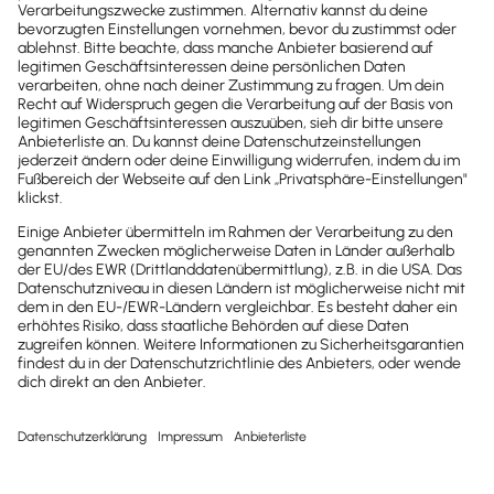
Tipp
Vorschau anzeigen, als PDF-Datei speichern oder
Bei beantragten
Reisen
wird die Bezeichnung des
ausdrucken.
Antrags, Zeitraum der Reise sowie Status des
Lexware myCenter Lizenzen basis/plus
Antrages in der Auflistung aufgeführt. Anträge
können derzeit nicht gelöscht werden.
Jetzt bestellen
Durch Anklicken des Antrages wird die Detailansicht
geöffnet.
Die Anträge werden anhand der letzten
Statusänderung sortiert. Sie können die Ansicht
Tipp
auch nach z.B. sortiert nach Vorgang oder
Bearbeitungsstatus erhalten. Die Suche durchsucht
Lexware myCenter Lizenzen pro/prem
alle Einträge der Antragsbeschreibung nicht aber
die darin enthaltenen Details.
Jetzt bestellen