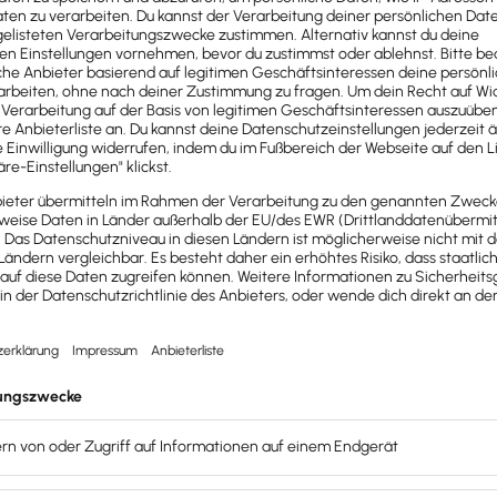
s
ung gibt es zahlreiche:
Airbnb, PayPal und Uber
sind die be
 vorrangig
in der Monetarisierung unterscheiden
. Für ein 
t noch viele weitere Modelle, die folgenden sind aber die 
rodukte oder Dienstleistungen
kostenlos
– Beispiele dafür s
dem der Anbieter wertvolle Daten sammelt. Meist generier
ten
.
schäftsmodellen im Freemium-Bereich ist, dass Nutzer einen
r Funktionen ist die
kostenpflichtige Premiumversion
oder 
rsion mit Werbung, Premiumversion ohne Werbung) oder Chat
nd-Modellen besitzen die Kunden kein Produkt, sondern kö
nstleistung oder des Produkts
. Beispiele sind die Nutzung
äßige Gebühr für den Zugang zu einer Dienstleistung oder 
eo, Spotify oder Microsoft 365.