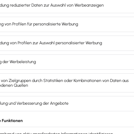
t sein Erfolgspotenzial bereits bei bekannten Onlineshops
nutzen dieses
einseitige Verkaufsmodell
gerne, um einen
W
inanzeigen oder Hood.de
, bei denen die Nutzer sowohl Käuf
le Transformation von Geschäftsmodellen wie dem klassis
en