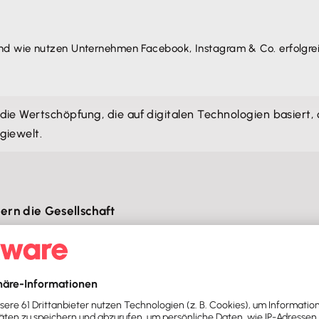
und wie nutzen Unternehmen Facebook, Instagram & Co. erfolgre
st die Wertschöpfung, die auf digitalen Technologien basiert,
giewelt.
ern die Gesellschaft
 wie digitale Geschäftsmodelle die Gesellschaft verändern.
ne
ständige Erreichbarkeit
. Zum einen ermöglicht diese For
zum anderen aber auch die
zwischenmenschliche Erwartung