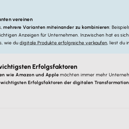
anten vereinen
s,
mehrere Varianten miteinander zu kombinieren
: Beispie
chtigen Anzeigen für Unternehmen. Inzwischen hat es sic
s, wie du
digitale Produkte erfolgreiche verkaufen
, liest du
wichtigsten Erfolgsfaktoren
ten wie Amazon und Apple
möchten immer mehr Unternehme
 wichtigsten Erfolgsfaktoren der digitalen Transformati
 Automatisierungsgrad
sowie die Fähigkeit, den
Umsatz ohn
s Programm und die Vermarktungsstrategie erarbeitet, sin