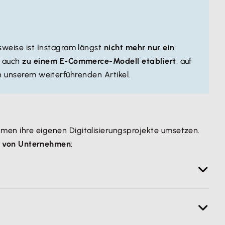
lsweise ist Instagram längst
nicht mehr nur ein
h auch
zu einem E-Commerce-Modell etabliert
, auf
 in unserem weiterführenden Artikel.
n ihre eigenen Digitalisierungsprojekte umsetzen.
on von Unternehmen
:
e beachtlich größere Fixkosten zu steigern
. Das
d dem Absatz keine Grenzen gesetzt.