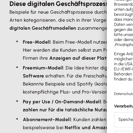
Diese digitalen Geschäftsprozesse gibt e
Beispiele für neue Geschäftsprozesse durch Digitalisier
Arten kategorisieren, die sich in ihrer Vorgehensweise
digitalen Geschäftsmodellen
zusammengestellt. Es gib
Free-Modell
: Beim Free-Modell nutzen Kunden P
Hier werden die Kunden selbst zum Produkt, in
Firmen ihre
Anzeigen auf dieser Plattform schal
Freemium-Modell
: Die Idee hinter digitalen Ge
Software
erhalten. Für die Freischaltung weitere
Bekannte Beispiele sind Spotify (kostenlose Ve
kostenpflichtige Plus- und Pro-Versionen). .
Pay per Use / On-Demand-Modell
: Bei On-Dema
zahlen nur für die tatsächliche Nutzung der Die
Abonnement-Modell:
Kunden zahlen eine regelm
beispielsweise bei
Netflix und Amazon Prime Vid