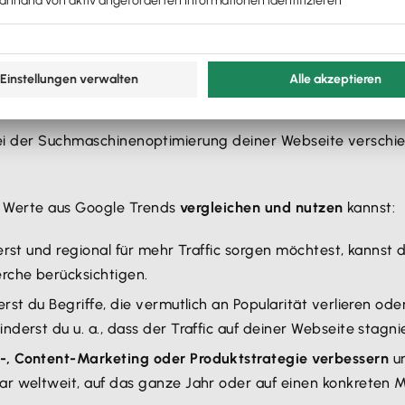
von deiner Zielgruppe oder in deiner Branche häufig verwe
 die häufiger gesucht werden oder eben aktuell sehr interes
e Begriffe zum generellen Inhalt deiner Webseite passen un
r bei der Keyword-Suche helfen?
bei der Suchmaschinenoptimierung deiner Webseite verschied
d Werte aus Google Trends
vergleichen und nutzen
kannst:
ierst und regional für mehr Traffic sorgen möchtest, kannst
rche berücksichtigen.
ierst du Begriffe, die vermutlich an Popularität verlieren
erst du u. a., dass der Traffic auf deiner Webseite stagnie
-, Content-Marketing oder Produktstrategie verbessern
u
ar weltweit, auf das ganze Jahr oder auf einen konkreten