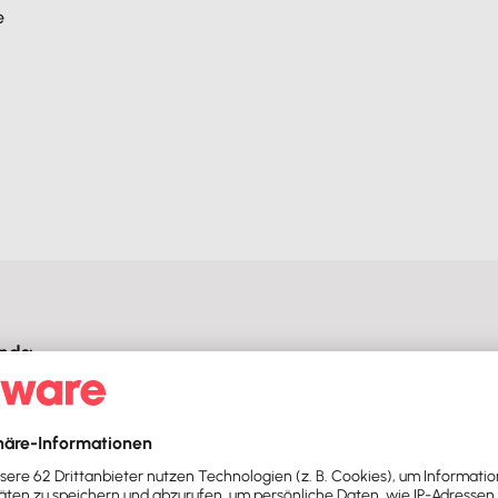
e
nds: