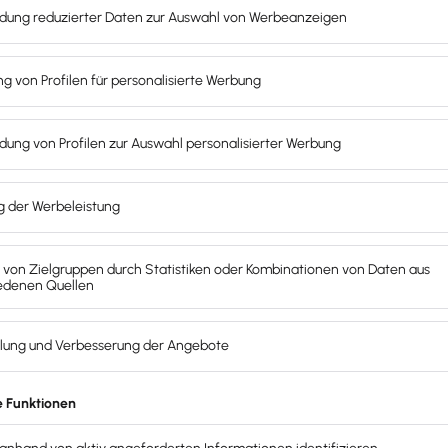
 pflegen willst: Das
wichtigste Anwendungsfeld für Google
für deinen Content.
eine Webseite oder deinen Online-Shop so zu gestalten, d
ebnissen, den sogenannten SERPs, ganz oben stehst
. Je
iner Webseite zu einem bestimmten Begriff bewertet, desto
esucher auf deine Onlinepräsenz leitest und im besten Fall 
SEO
.
 auf deiner Webseite. Das heißt, du platzierst diese sinnvo