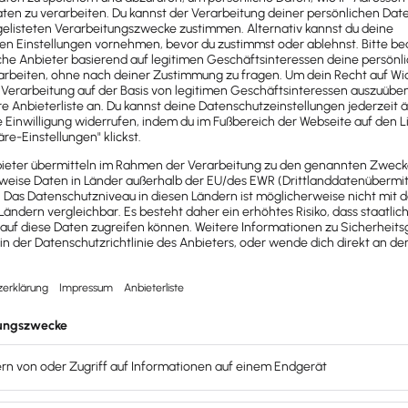
en für personalisierte Suchergebnisse verwendet, kannst 
fluss auf Google Trends – deine anonymisierten Suchanfragen 
können.
 Google Trends ganz leicht in andere Analyse- oder Report
s sinnvoll einsetzen?
ends-Ergebnisse konkret für den Bereich der
Digitalisierung