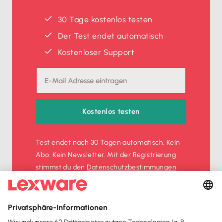
30 Tage kostenlos testen
Der Test endet automatisch
Kostenloser Support
Kostenlos testen
Test endet nach 30 Tagen automatisch. Kein
Abo. Kein Newsletter. Mit der Registrierung
stimmst du den
Datenschutz­bestimmungen
und den
AGB
zu.
Sofort
50%
sparen