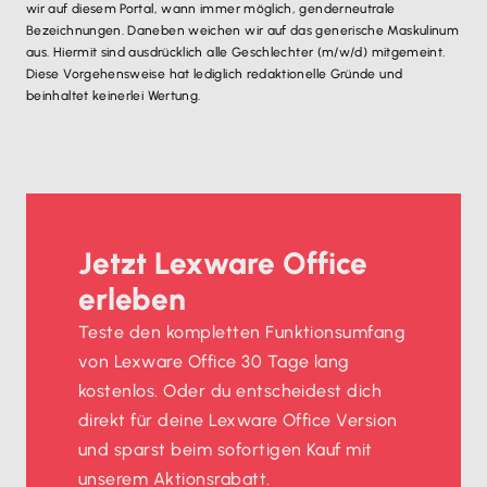
wir auf diesem Portal, wann immer möglich, genderneutrale
Bezeichnungen. Daneben weichen wir auf das generische Maskulinum
aus. Hiermit sind ausdrücklich alle Geschlechter (m/w/d) mitgemeint.
Diese Vorgehensweise hat lediglich redaktionelle Gründe und
beinhaltet keinerlei Wertung.
Jetzt Lexware Office
erleben
Teste den kompletten Funktionsumfang
von Lexware Office 30 Tage lang
kostenlos. Oder du entscheidest dich
direkt für deine Lexware Office Version
und sparst beim sofortigen Kauf mit
unserem Aktionsrabatt.