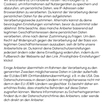
Newsletter
Brandheiße
News direkt in
dein Postfach
Möchtest du zukünftig
wichtige News zu
Gesetzesänderungen,
hilfreiche Praxis-Tipps und
kostenlose Tools für
Unternehmen erhalten?
Dann abonniere unseren