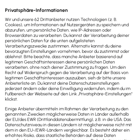
Buchhaltung & Finanzen
eBook
eBook: GoBD für Kleinunternehmer
Seit 2017 gelten in Deutschland strengere Regeln
zur ordnungsgemäßen Führung und Aufbewahrung
von Büchern und Datenzugriff (GoBD).
KOSTENLOS
Wo müssen die Dokumente aufbewahrt