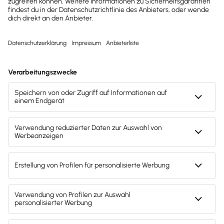
werden?
Nach § 146 Abs. 2 AO müssen
aufbewahrungspflichtige Unterlagen und Belege
grundsätzlich in Deutschland bewahrt werden.
Anders ist das beim Handelsgesetzbuch. Dort wird
kein bestimmter Aufbewahrungsort vorschrieben.
Die Dokumente müssen lediglich innerhalb einer
angemessenen Zeit vorgelegt werden (§ 239 Abs. 4
HGB).
Unter bestimmten Voraussetzungen können nach §
146 Abs. 2a + b AO Bücher und sonstige
elektronische Aufzeichnungen auch im
Gemeinschaftsgebiet elektronisch geführt und
aufbewahrt werden. Seit dem 1. Januar 2023
besteht außerdem die Möglichkeit, elektronische