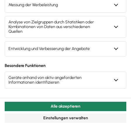
Bücher und Aufzeichnungen auf schriftlichen oder
elektronischen Antrag gemäß §146 Absatz 2b AO in
einem oder mehreren Drittstaaten zu führen und
aufzubewahren, unter der Bedingung, dass
bestimmte Voraussetzungen erfüllt sind, wie die
Bekanntgabe des Standorts und die Gewährleistung
des Datenzugriffs.
Inhalte des Beitrags
Einleitung
Gesetzliche Grundlagen: Welche Rechtsverordnungen
sind zu beachten?
Wer ist zur Aufbewahrung verpflichtet?