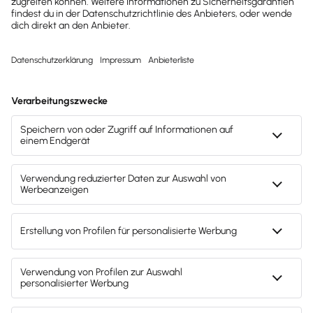
Arbeitsvertrag
Personalmanagement
Hinweis: Gendergerechte Sprache ist uns wichtig. Daher verwenden
wir auf diesem Portal, wann immer möglich, genderneutrale
Bezeichnungen. Daneben weichen wir auf das generische Maskulinum
aus. Hiermit sind ausdrücklich alle Geschlechter (m/w/d) mitgemeint.
Diese Vorgehensweise hat lediglich redaktionelle Gründe und
beinhaltet keinerlei Wertung.
Fachartikel & News
Noch mehr zum Thema
Mitarbeiter & Gehalt
Alle Artikel zum Thema anzeigen