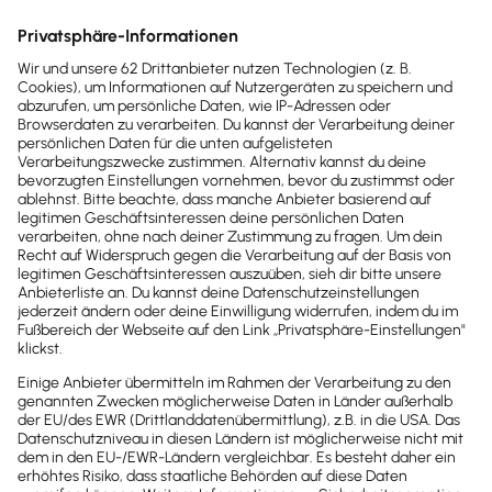
Änderungen im Nachweisgesetz: Was gilt für
Wir benötigen Ihre Zustimmung,
um den YouTube Video-Service zu
bestehende Arbeitsverträge?
laden!
Nachweisgesetz für Arbeitsverträge: Bußgeld bei
Wir verwenden einen Service eines
Nichteinhaltung
Drittanbieters, um Videoinhalte
Neue Pflichten für Entleiher und weitere Änderungen
einzubetten. Dieser Service kann
Daten zu Ihren Aktivitäten
Umsetzung des Nachweisgesetzes für
sammeln. Bitte lesen Sie die
Arbeitsverträge in der Praxis
Details durch und stimmen Sie der
FAQs: Häufige Fragen zum Nachweisgesetz für den
Nutzung des Service zu, um
Arbeitsvertrag
dieses Video anzusehen.
Drucken / PDF speichern
Mehr Informationen
Newsletter abonnieren
Akzeptieren
Passende Themen