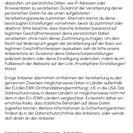
Newsletter
Brandheiße
News direkt in
dein Postfach
Möchtest du zukünftig
wichtige News zu
Gesetzesänderungen,
hilfreiche Praxis-Tipps und
kostenlose Tools für
Unternehmen erhalten?
Dann abonniere unseren
Newsletter.