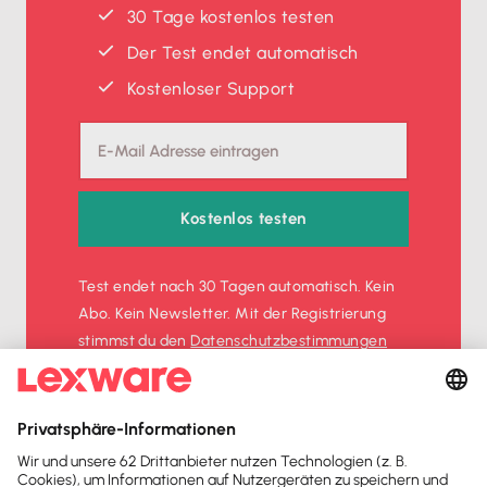
30 Tage kostenlos testen
Der Test endet automatisch
Kostenloser Support
Kostenlos testen
Test endet nach 30 Tagen automatisch. Kein
Abo. Kein Newsletter. Mit der Registrierung
stimmst du den
Datenschutz­bestimmungen
und den
AGB
zu.
Sofort
50%
sparen