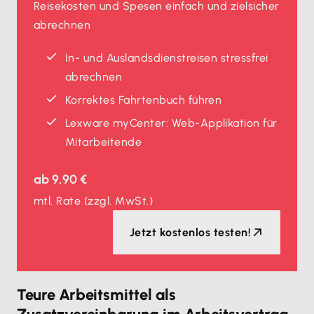
Reisekosten und Spesen einfach und zielsicher
abrechnen
In- und Auslands­dienstreisen stressfrei
abrechnen
Korrektes Fahrtenbuch führen
Lexware myCenter: Web-Applikation für
Mitarbeitende
ab
9,90 €
mtl. Rate
(zzgl. MwSt.)
Jetzt kostenlos testen!
Teure Arbeitsmittel als