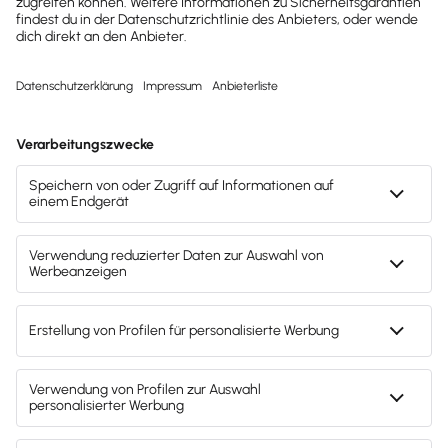
Internetseiten ausschließen. Schon aus
Sicherheitsgründen solltest du Verhaltensregeln
aufstellen, insbesondere das Installieren
betriebsfremder Software und das Herunterladen
von Dateien untersagen.
Zudem sind besondere Regeln zum Datenschutz und
eine explizite Einwilligung des Arbeitnehmers in
Kontrollen des Arbeitgebers erforderlich.
4. Reisekosten
Unternehmer, deren Mitarbeiter
regelmäßig
dienstlich reisen
, sollten die Erstattung der
Reisekosten
vorab im Arbeitsvertrag oder durch
Reisekostenrichtlinien klar regeln.
Gesetzlich ist nur festgelegt, dass der
Arbeitgeber