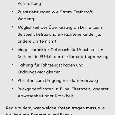
Schuld beglichen ist, sofern ein
Ausstattung)
Überweisungsbeschluss
vorliegt. Ein
Zusatzleistungen wie Strom, Treibstoff,
Pfändungsbeschluss alleine reicht dafür nicht aus.
Wartung
Möglichkeit der Überlassung an Dritte (zum
2. Vertragsstrafen bei Pflichtverletzungen
Beispiel Ehefrau und erwachsene Kinder ja,
Damit kann bestimmt werden, dass
bei
andere Dritte nicht)
Vertragsbruch
durch den Arbeitnehmer seitens des
eingeschränkter Gebrauch für Urlaubsreisen
Arbeitgebers ein
Bußgeld
erhoben wird.
(z. B. nur in EU-Ländern), Kilometerbegrenzung
Haftung für Fahrzeugschäden und
Ordnungswidrigkeiten
Pflichten zum Umgang mit dem Fahrzeug
Rückgabepflichten, z. B. bei Elternzeit, längerer
Abwesenheit oder Krankheit
Regle zudem,
wer welche Kosten tragen muss
, wie
für Wartung, Reparatur und Benzin.