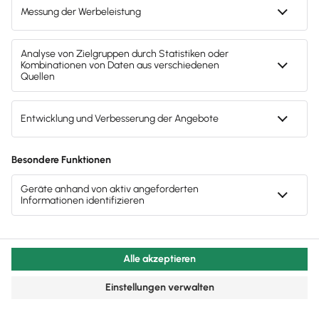
dem Arbeitnehmer die für die Dienstreise
erforderlichen Aufwendungen erstatten muss
(§
670 BGB). Übernachtungskosten muss der
Arbeitgeber in Höhe des durch Vorlage der
Rechnung nachgewiesenen Betrags erstatten.
Verpflegungsmehraufwendungen werden in den
meisten Betrieben im Rahmen der steuerfreien
pauschalen Sätze erstattet.
Tipp
Kosten begrenzen
Du kannst festlegen, dass z. B. nur die
Fahrtkosten für die Bahnfahrt 2. Klasse
übernommen werden oder ein Hotelzimmer