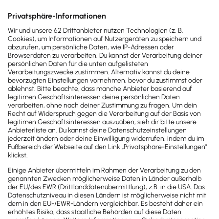
aufgrund arbeitgeberseitiger Kündigung aus
wichtigem Grund aus dem Arbeitsverhältnis
ausscheidet.
3. Private Internetnutzung:
Wenn du als Arbeitgeber die private Nutzung der IT
nicht gestattet hast, darf sie vom Arbeitnehmer
nicht privat genutzt werden. Dies darfst und solltest
du regelmäßig kontrollieren. Verstöße kannst du
abmahnen. Du kannst die Privatnutzung aber auch
erlauben. Wichtig ist, dass du dann eine klare
Regelungen triffst – am besten schriftlich.
In die Regelung gehört der
erlaubte Umfang der
privaten Nutzung
. Die private Nutzung kann z. B. auf
die Pausen beschränkt sein und kostenpflichtige