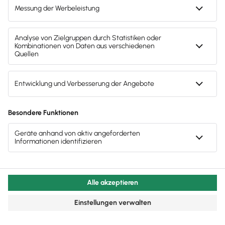
Lesezeit 11 Minuten
Buchhaltung & Finanzen
1-Prozent-Regelung: So versteuerst du deinen
Firmenwagen richtig
Die 1-Prozent-Regelung ist oft günstiger als das
Fahrtenbuch – was Selbstständige jetzt beachten