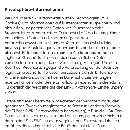
Jährliche Fahrleistung (in Kilometern)
Umfang der Privatnutzung
Entfernung der Arbeitsstätte zur Wohnung
Fahrzeug-Modell und Bruttolistenpreis
Grundsätzlich gilt:
Die
1-Prozent-Regel
rentiert sich steuerlich, wenn du
den Firmenwagen häufig privat nutzt und damit
regelmäßig weite Strecken fährst.
Mit einem Fahrtenbuch
sparst du hingegen vor
allem, wenn der private Nutzungsanteil
relativ
gering
ist.
Ausführliche Informationen zur 1-Prozent Regel und
zur Fahrtenbuchmethode findest du in den