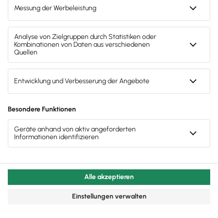
fallende Steuer
aufzeichnen.
Außerdem musst du Folgendes aufzeichnen:
Die
Entgelte und Vorsteuerbeträge
aus
Vorauszahlungen
– im Rahmen der Mindest-
Ist-Versteuerung
Die Bemessungsgrundlagen für die Einfuhr von
Gegenständen und die Einfuhrumsatzsteuer
Die Bemessungsgrundlagen aus
innergemeinschaftlichen Erwerben und die
Erwerbssteuer
in den Fällen des § 13b Abs. 1 UStG beim
Leistungsempfänger die
Angaben, die
ansonsten der Leistungsgeber
machen muss
Bist du nur teilweise vorsteuerabzugsberechtigt,