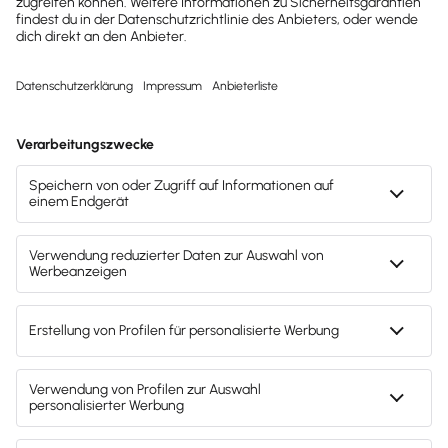
Zuordnungswahlrecht nach § 15 Abs. 1 UStG. Wenn
sich die
Verwendung
des teil-unternehmerisch
genutzten Grundstücks
ändert, ändern sich die
Verhältnisse
i. S. d. § 15a UStG vor (§ 15a Abs. 6a
UStG). Die Möglichkeit der Berechtigung für den
Vorsteuerabzug besteht nach § 15a UStG nur dann,
solange das Grundstück dem
Unternehmensvermögen
zugeordnet worden ist.
Aufzeichnungspflichten
Grundsätzlich bist du als Unternehmer zur Führung
von Aufzeichnungen verpflichtet. Auch für
Vorsteuern gilt diese Pflicht. Das bedeutet, du musst
die
Entgelte
für steuerpflichtige Lieferungen und
sonstige Leistungen, die an dich für dein
Unternehmen ausgeführt wurden, sowie die
darauf