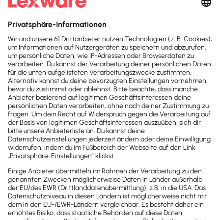
diese in voller Höhe, kannst du den
Vorsteuerabzug hieraus in Anspruch nehmen.
In beiden Fällen gilt dies nur, wenn die
Aufwendungen durch Rechnungen mit
gesondertem Ausweis der Umsatzsteuer auf
deinen Namen oder durch
Kleinbetragsrechnungen i. S. v. § 33 UStDV
belegt sind.
Nicht abziehbare Vorsteuern nach § 15
Abs. 1b UStG
Nutzt du ein
Grundstück für Unternehmenszwecke
und zugleich für anderweitige Zwecke oder für
den privaten Bedarf
deines Personals, kann nach §
15 Abs. 1b UStG ein Vorsteuerabzug nicht erfolgen.
Diese Vorschrift beeinflusst jedoch nicht dein