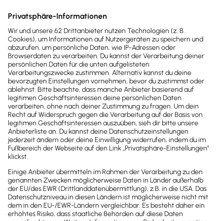
Auf deinen Kundenrechnungen musst du als
Kleingewerbetreibender
nicht zwischen
Nettopreis und Vorsteuerbetrag
unterscheiden
.
Die Umsatzsteuersätze von 19 % und 7 %
spielen für dich keine Rolle, weil du von
der
Umsatzsteuerpflicht befreit
bist.
Seit 2024
müssen Kleinunternehmer nach § 19 UStG
keine
Umsatzsteuererklärung
mehr abgeben
. Diese
Vereinfachungsregel kam durch das
Wachstumschancengesetz zustande. Welche
Steuererleichterungen das
Wachstumschancengesetz sonst noch beinhaltet,
erfährst du in folgendem Artikel.