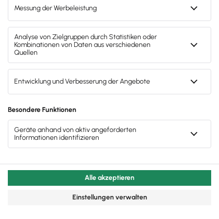
Umsatzsteuer bei Anwendung der
Kleinunternehmerregelung
In der Rechnung weist ein Kleinunternehmer keine
Umsatzsteuer, sondern nur den Nettobetrag aus. Ein
Umsatzsteuerbetrag oder der Hinweis auf einen
Umsatzsteuersatz
ist beim Kleinunternehmerstatus
nicht zulässig
. Bei Anwendung der
Kleinunternehmerregelung darfst du bei einer
Rechnung mit ausgewiesener Umsatzsteuer
außerdem
keine Vorsteuer geltend machen.
Müssen Kleinunternehmer eine
Umsatzsteuervoranmeldung machen?
Nein, du musst keine Umsatzsteuer an das
Finanzamt abführen und somit auch keine