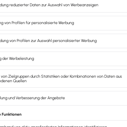
chnungen ohne Umsatzsteuer.
dung?
llten Gründerfragebogen übermitteln, in dem der Gründe
voraussichtlichen Umsatz von mehr als 25.000 Euro an, triff