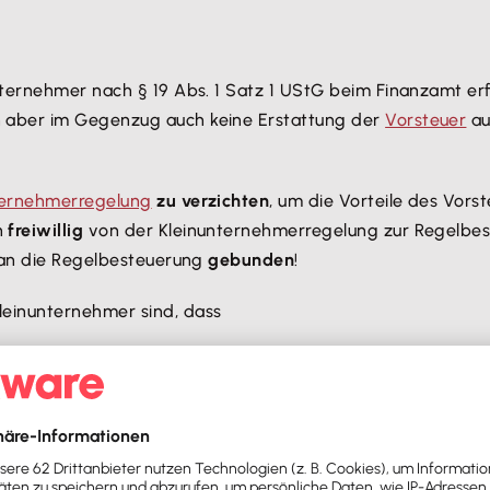
nternehmer nach § 19 Abs. 1 Satz 1 UStG beim Finanzamt er
n aber im Gegenzug auch keine Erstattung der
Vorsteuer
au
ternehmerregelung
zu verzichten
, um die Vorteile des Vor
n
freiwillig
von der Kleinunternehmerregelung zur Regelbe
an die Regelbesteuerung
gebunden
!
leinunternehmer sind, dass
ro
(bis 2024: 22.000 Euro) betragen hat und
icht mehr als
100.000 Euro
(bis 2024: 50.000 Euro) betragen
renze, muss ab diesem Zeitpunkt direkt zur Regelbesteue