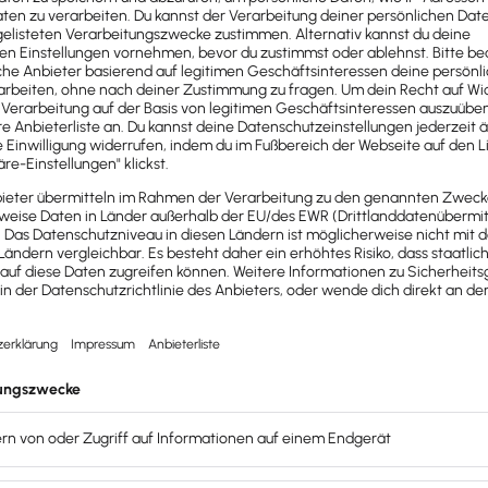
ch 100.000 Euro bezieht sich auf den
Ist-Brutto-Umsatz
, a
ung eines
Firmenwagens
erhöht den Gesamtumsatz im Rahme
Euro-Grenze leicht überschritten hat, bedeutet das noch l
on Anlagevermögen
rechnet nicht zum Gesamtumsatz im Si
für 2025 einen Umsatz von 27.000 Euro. Doch in diesem G
der Umsatz von 2025 im Sinne der Kleinunternehmerregelung
etzt der voraussichtliche Umsatz 2026 überschreitet die 
sblock
, in dem steht „inklusive 19 % Umsatzsteuer“, schul
zug berechtigt ist.