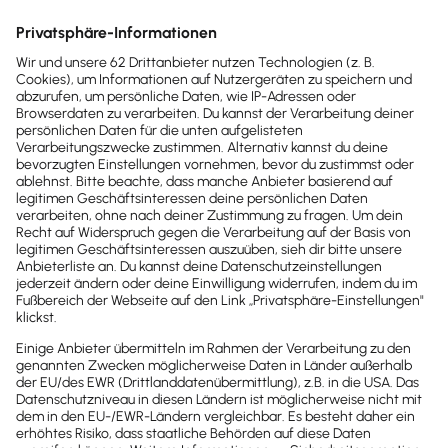
Stammkapital – 1,00 Euro bis 24.999,00 Euro
Notar – 100,00 Euro bis 250,00 Euro (mit
Musterprotokoll geschätzt)
Handelsregistereintrag – ca. 150,00 Euro bis
200,00 Euro
Gewerbeanmeldung - 20 bis 60 Euro
Eintrag ins Transparenzregister - 60 Euro
Veröffentlichung in den Medien – ca. 200,00
Euro
Wenn du eine
Mini-GmbH kaufen
möchtest, kann
der Preis je nach Gesellschaft variieren. Es
entstehen in diesem Fall zudem Kosten für die
Überprüfung und Beratung. Gleichzeitig profitierst
du von einem schnellen Einstieg und wenig