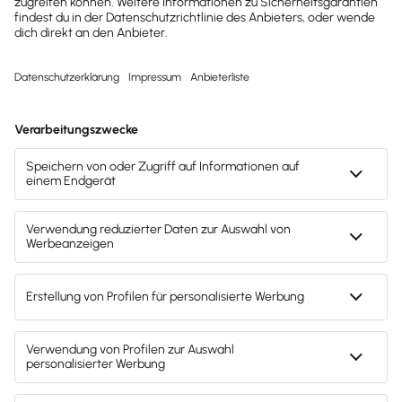
bürokratischen Hürden.
Die
Steuern
der Mini-GmbH sind die gleichen wie in
einer
GmbH
:
Körperschaftsteuer
Gewerbesteuer
Abgeltungssteuer
(für die Gesellschafter)
Außerdem ist die Mini-GmbH wie jede
Kapitalgesellschaft zur
doppelten Buchführung
verpflichtet. Am Aufwand spart man hier also im
Vergleich zur GmbH nicht.
Tipp
Die Mini-GmbH steht unter Beobachtung