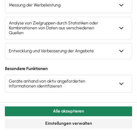
Bei einer Mini-GmbH führt das Finanzamt
strengere Prüfungen
durch als bei einer
normalen GmbH. Besonders im Blick sind
dabei
finanzielle Transaktionen
zwischen der
Mini-GmbH und dem
Gesellschafter-
Geschäftsführer
.
Der Hintergrund ist, dass bei einer
Stammeinlage von einem Euro jährlich
mindestens 25 % des Jahresüberschusses in
eine Rücklage eingezahlt werden müssen. Das
Finanzamt geht davon aus, dass Zahlungen
an Geschäftsführer daher zu hoch sein
können, um diese Bildung zu umgehen. Es
werden daher vor allem Verträge zwischen
dem Gesellschafter-Geschäftsführer und der