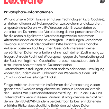
So berechnen Unternehmer und Selbstständige
Übernachtungs- und Reisekosten
Drucken / PDF speichern
Hinweis: Gendergerechte Sprache ist uns wichtig. Daher verwenden
wir auf diesem Portal, wann immer möglich, genderneutrale
Bezeichnungen. Daneben weichen wir auf das generische Maskulinum
aus. Hiermit sind ausdrücklich alle Geschlechter (m/w/d) mitgemeint.
Diese Vorgehensweise hat lediglich redaktionelle Gründe und
beinhaltet keinerlei Wertung.
Jetzt Lexware Office
erleben