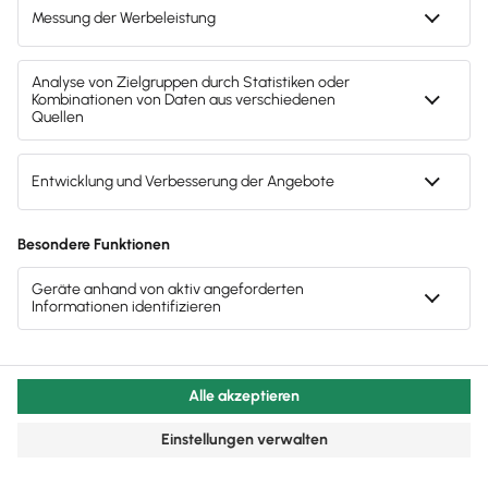
Test endet nach 30 Tagen automatisch. Kein
Abo. Kein Newsletter. Mit der Registrierung
stimmst du den
Datenschutz­bestimmungen
und den
AGB
zu.
Sofort
50%
sparen
Newsletter
Brandheiße
News direkt in
dein Postfach
Möchtest du zukünftig