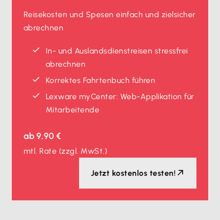
Reisekosten und Spesen einfach und zielsicher
abrechnen
In- und Auslands­dienstreisen stressfrei
abrechnen
Korrektes Fahrtenbuch führen
Lexware myCenter: Web-Applikation für
Mitarbeitende
ab
9,90 €
mtl. Rate
(zzgl. MwSt.)
Jetzt kostenlos testen!