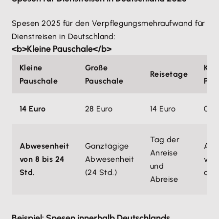
Spesen 2025 für den Verpflegungsmehraufwand für
Dienstreisen in Deutschland:
<b>Kleine Pauschale</b>
Kleine
Große
Kei
Reisetage
Pauschale
Pauschale
Pau
14 Euro
28 Euro
14 Euro
0 E
Tag der
Abwesenheit
Ganztägige
Abw
Anreise
von 8 bis 24
Abwesenheit
von
und
Std.
(24 Std.)
als 
Abreise
Beispiel: Spesen innerhalb Deutschlands