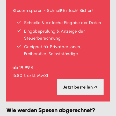
Steuern sparen - Schnell! Einfach! Sicher!
Schnelle & einfache Eingabe der Daten
Eingabeprüfung & Anzeige der
Steuerberechnung
Geeignet für Privatpersonen,
Freiberufler, Selbstständige
ab
19,99 €
16,80 €
exkl. MwSt.
Jetzt bestellen
Wie werden Spesen abgerechnet?