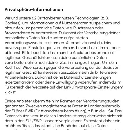
Drucken / PDF speichern
Hinweis: Gendergerechte Sprache ist uns wichtig. Daher verwenden
wir auf diesem Portal, wann immer möglich, genderneutrale
Bezeichnungen. Daneben weichen wir auf das generische Maskulinum
aus. Hiermit sind ausdrücklich alle Geschlechter (m/w/d) mitgemeint.
Diese Vorgehensweise hat lediglich redaktionelle Gründe und
beinhaltet keinerlei Wertung.
Fachartikel & News
Noch mehr zum Thema
Bewirtungsbelege
Alle Artikel zum Thema anzeigen