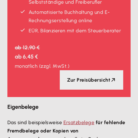
Selbstständige und Freiberufler
Automatisierte Buchhaltung und E-
Rechnungserstellung online
EÜR, Bilanzieren mit dem Steuerberater
ab
12,90 €
ab
6,45 €
monatlich
(zzgl. MwSt.)
Zur Preisübersicht
Eigenbelege
Das sind beispielsweise
Ersatzbelege
für fehlende
Fremdbelege oder Kopien von