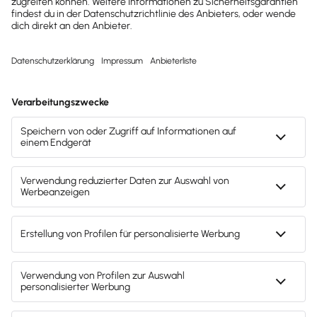
Das Aufbewahren deiner Unterlagen mit allen
Belegen gehört zu deinen Pflichten
. Die
Finanzverwaltung interessiert sich erst bei einer
Betriebsprüfung für deine vollständigen Unterlagen.
Zu deinen Pflichten als Unternehmer zählt, dass du
nicht nur Rechnungen,
sondern alle Vorgänge, die
mit deinem Betrieb zusammenhängen,
aufbewahren musst.
Die Aufbewahrungsfrist gilt als
erfüllt, wenn die Bestandteile deiner Buchführung in
gespeicherter Form richtig abgelegt sind und
jederzeit wieder sichtbar gemacht oder gedruckt
werden können.
Jedes Dokument muss dabei in
seiner originären Form aufbewahrt werden.
Erlaubt
ist das Einscannen von Papierdokumenten und
Belegen, wie es bei unterschiedlichen